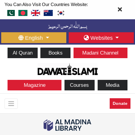
You Can Also Visit Our Countries Website:
English
Websites
Al Quran
Books
Madani Channel
Magazine
Courses
Media
Donate