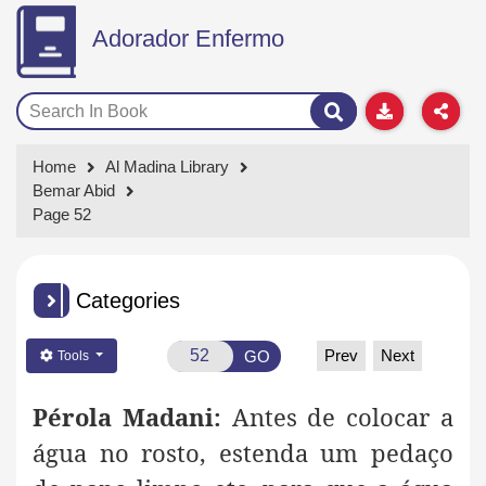
Adorador Enfermo
Home
Al Madina Library
Bemar Abid
Page 52
Categories
Prev
Next
GO
Tools
Pérola Madani:
Antes de colocar a
água no rosto, estenda um pedaço