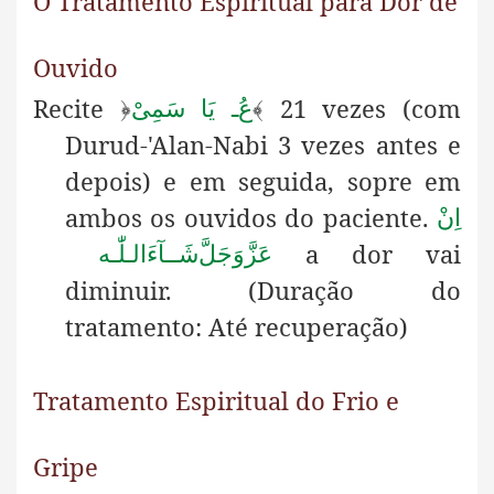
O Tratamento Espiritual para Dor de
Ouvido
Recite
21 vezes (com
﴿
یَا سَمِیْ
ـ
عُ
﴾
Durud-'Alan-Nabi 3 vezes antes e
depois) e em seguida, sopre em
ambos os ouvidos do paciente.
اِنْ
a dor vai
عَزَّوَجَلَّ
شَــآءَالـلّٰـه
diminuir. (Duração do
tratamento: Até recuperação)
Tratamento Espiritual do Frio e
Gripe