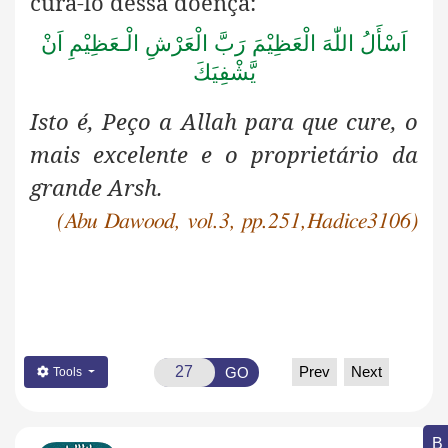
curá-lo dessa doença:
اَسْأَلُ اللّٰهَ الْعَظِيْمَ رَبَّ الْعَرْشِ الْـعَظِیْمِ اَنْ
يَّشْفِيَكَ
Isto é, Peço a Allah para que cure, o
mais excelente e o proprietário da
grande Arsh.
(Abu Dawood, vol.3, pp.251,Hadice3106)
Prev
Next
GO
Tools