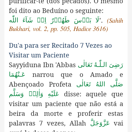
purificar-te (dos pecados). O mesmo
foi dito ao Beduíno o seguinte:
’.
لَا بَأۡسَ طَهُوۡرٌ اِنۡ شَآءَ اللّٰه
(Sahih
Bukhari, vol. 2, pp. 505, Hadice 3616)
Du'a para ser Recitado 7 Vezes ao
Visitar um Paciente
Sayyiduna Ibn 'Abbas
رَضِیَ الـلّٰـهُ تَعَالٰی
narrou que o Amado e
عَـنْهُمَا
Abençoado Profeta
صَلَّى اللهُ تَعَالٰى
disse: aquele que
عَلَيْهِ وَاٰلِهٖ وَسَلَّم
visitar um paciente que não está a
beira da morte e proferir estas
palavras 7 vezes, Allah
vai
عَزَّوَجَلَّ