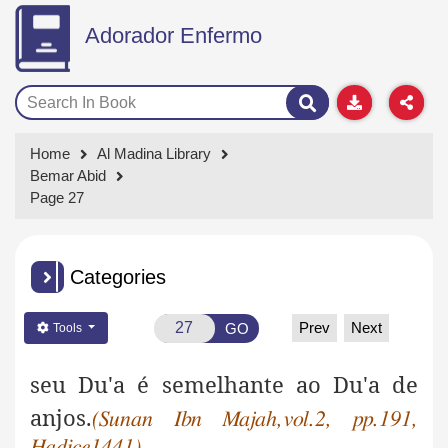
Adorador Enfermo
Home
Al Madina Library
Bemar Abid
Page 27
Categories
Prev
Next
GO
Tools
seu Du'a é semelhante ao Du'a de
anjos.
(Sunan Ibn Majah,vol.2, pp.191,
Hadice1441)