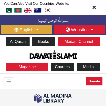
You Can Also Visit Our Countries Website:
English
Websites
Al Quran
Books
Madani Channel
Magazine
Courses
Media
Donate