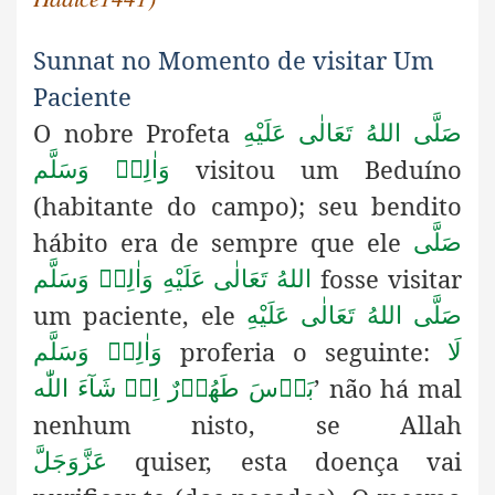
Sunnat no Momento de visitar Um
Paciente
O nobre Profeta
صَلَّى اللهُ تَعَالٰى عَلَيْهِ
visitou um Beduíno
وَاٰلِهٖ وَسَلَّم
(habitante do campo); seu bendito
hábito era de sempre que ele
صَلَّى
fosse visitar
اللهُ تَعَالٰى عَلَيْهِ وَاٰلِهٖ وَسَلَّم
um paciente, ele
صَلَّى اللهُ تَعَالٰى عَلَيْهِ
proferia o seguinte:
لَا
وَاٰلِهٖ وَسَلَّم
’ não há mal
بَأۡسَ طَهُوۡرٌ اِنۡ شَآءَ اللّٰه
nenhum nisto, se Allah
quiser, esta doença vai
عَزَّوَجَلَّ