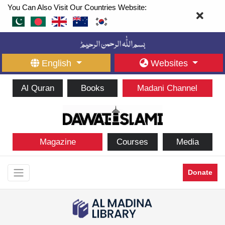
You Can Also Visit Our Countries Website:
English
Websites
Al Quran
Books
Madani Channel
Magazine
Courses
Media
Donate