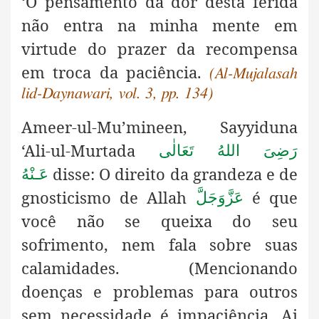
‘O pensamento da dor desta ferida
não entra na minha mente em
virtude do prazer da recompensa
em troca da paciência.
(Al-Mujalasah
lid-Daynawari, vol. 3, pp. 134)
Ameer-ul-Mu’mineen, Sayyiduna
‘Ali-ul-Murtada
رَضِىَ اللهُ تَعَالٰی
disse: O direito da grandeza e de
عَـنْهُ
gnosticismo de Allah
é que
عَزَّوَجَلَّ
você não se queixa do seu
sofrimento, nem fala sobre suas
calamidades. (Mencionando
doenças e problemas para outros
sem necessidade é impaciência. Ai