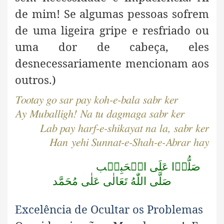
de mim! Se algumas pessoas sofrem
de uma ligeira gripe e resfriado ou
uma dor de cabeça, eles
desnecessariamente mencionam aos
outros.)
Tootay go sar pay koh-e-bala sabr ker
Ay Muballigh! Na tu dagmaga sabr ker
Lab pay harf-e-shikayat na la, sabr ker
Han yehi Sunnat-e-Shah-e-Abrar hay
صَلُّوۡا عَلَى الۡحَبِيۡب
صَلَّى اللّٰهُ تَعَالٰى عَلٰى مُحَمَّد
Excelência de Ocultar os Problemas