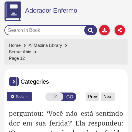
Adorador Enfermo
Home
Al Madina Library
Bemar Abid
Page 12
Categories
Prev
Next
GO
Tools
perguntou: ‘Você não está sentindo
dor em sua ferida?’ Ela respondeu: