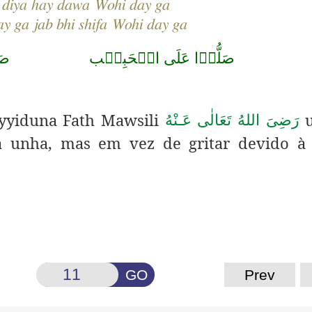
 diya hay dawa Wohi day ga
y ga jab bhi shifa Wohi day ga
صَلُّوۡا عَلَى الۡحَبِيۡب صَلَّى اللّٰه
yyiduna Fath Mawsili
رَضِىَ اللهُ تَعَالٰی عَـنْهُ
 unha, mas em vez de gritar devido à 
GO
Prev