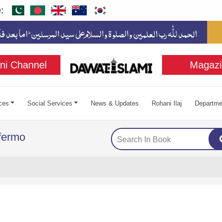
:
ni Channel
Magazi
ces
Social Services
News & Updates
Rohani Ilaj
Departme
fermo