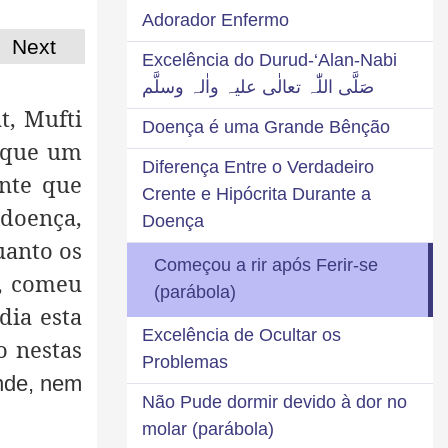
Adorador Enfermo
Next
Excelência do Durud-‘Alan-Nabi
صَلَّی اللّٰہ تعالٰی علیہ واٰلہ وسلَّم
t, Mufti
Doença é uma Grande Bênção
orque um
Diferença Entre o Verdadeiro
ente que
Crente e Hipócrita Durante a
 doença,
Doença
uanto os
Começou a rir após Ferir-se
o, comeu
(parábola)
dia esta
Excelência de Ocultar os
o nestas
Problemas
nde, nem
Não Pude dormir devido à dor no
molar (parábola)