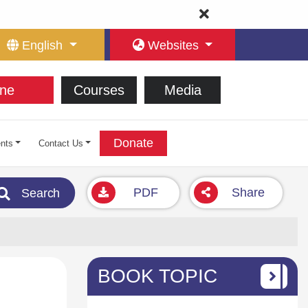
English
Websites
ne
Courses
Media
Donate
nts
Contact Us
PDF
Share
Search
BOOK TOPIC