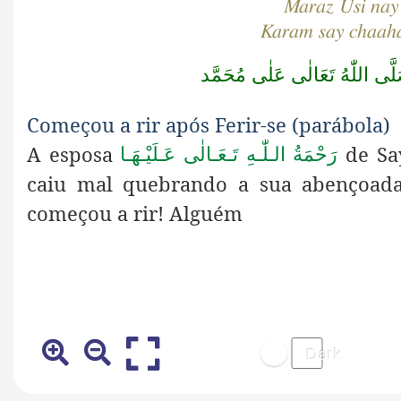
Maraz Usi nay
Karam say chaaha
ُ تَعَالٰى عَلٰى مُحَمَّد
Começou a rir após Ferir-se (parábola)
A esposa
de Sa
رَحْمَةُ الـلّٰـهِ تَـعَـالٰی عَـلَيْـهَـا
caiu mal quebrando a sua abençoada
começou a rir!
Alguém