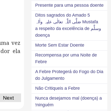
Presente para uma pessoa doente
5 Ditos sagrados do Amado
Mustafa صَلَّی اللّٰہ تعالٰی علیہ واٰلہ
وسلَّم a respeito da excelência de
doença
uma vez
Morte Sem Estar Doente
dor ela
Recompensa por uma Noite de
Febre
A Febre Protegerá do Fogo do Dia
do Julgamento
Não Critiqueis a Febre
Next
Nunca desejamos mal (doença) a
ninguém!