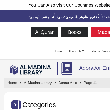
You Can Also Visit Our Countries Website
Al Quran
Books
Mada
Home
About Us
Islamic Servi
Adorador En
Home
Al Madina Library
Bemar Abid
Page 11
Categories