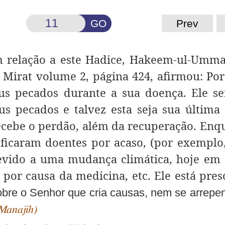
GO
Prev
 relação a este Hadice, Hakeem-ul-Umma
 Mirat volume 2, página 424, afirmou: P
us pecados durante a sua doença. Ele s
s pecados e talvez esta seja sua última
 recebe o perdão, além da recuperação. Enq
 ficaram doentes por acaso, (por exempl
evido a uma mudança climática, hoje em 
 por causa da medicina, etc. Ele está pres
obre o Senhor que cria causas, nem se arrepe
-Manajih)