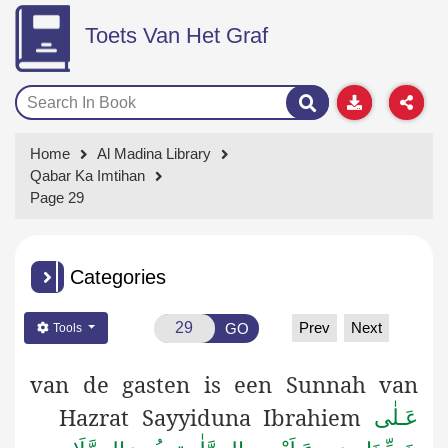
Toets Van Het Graf
Home
Al Madina Library
Qabar Ka Imtihan
Page 29
Categories
Prev
Next
GO
Tools
van de gasten is een Sunnah van
Hazrat Sayyiduna Ibrahiem
عَـلٰى