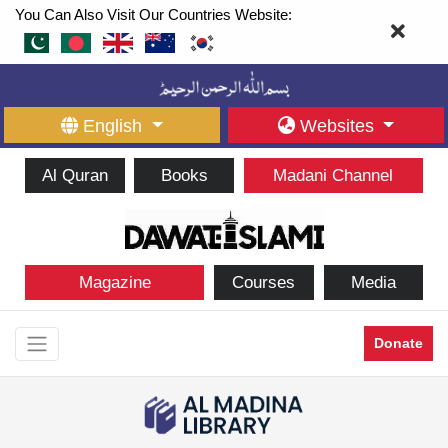
You Can Also Visit Our Countries Website:
English
Websites
Al Quran
Books
Madani Channel
Magazine
Courses
Media
Donate