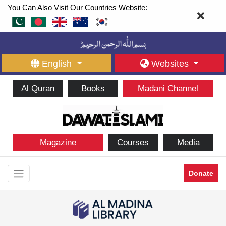
You Can Also Visit Our Countries Website:
English
Websites
Al Quran
Books
Madani Channel
Magazine
Courses
Media
Donate