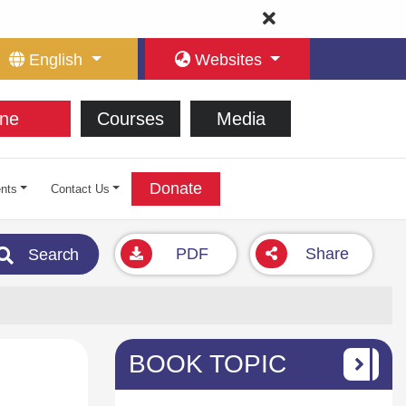
English
Websites
ne
Courses
Media
Donate
nts
Contact Us
PDF
Share
Search
BOOK TOPIC