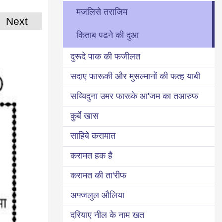
मजलिसे तराजिम
Next
किताब पढने की दुआ
दुरूदे पाक की फजीलत
सदाए फारूकी और मुसल्मानों की फत्ह याबी
सय्यिदुना उमर फारूके आ'जम का तआरुफ
कुर्बे खास
साहिबे करामात
करामत हक है
करामत की ता'रीफ
अफ्जलुल औलिया
दरियाए नील के नाम खत