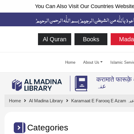
You Can Also Visit Our Countries Website
Al Quran
Books
Mada
Home
About Us
Islamic Servi
करामाते फारूक़े आ’ज़म لٰی
عنہ
Home
Al Madina Library
Karamaa
Categories