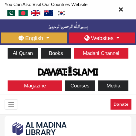
You Can Also Visit Our Countries Website:
English
Websites
Al Quran
Books
Madani Channel
Magazine
Courses
Media
Donate