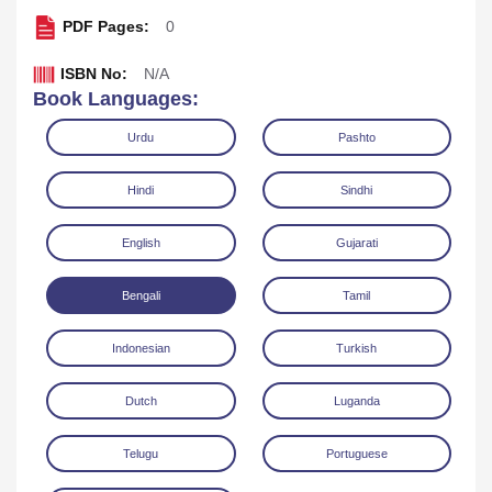
PDF Pages:
0
ISBN No:
N/A
Book Languages:
Urdu
Pashto
Hindi
Sindhi
English
Gujarati
Bengali
Tamil
Read Online
Download
Indonesian
Turkish
Dutch
Luganda
Telugu
Portuguese