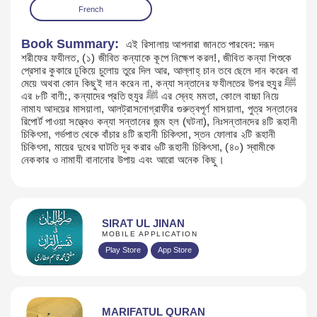
French
Book Summary:
এই রিসালায় আপনারা জানতে পারবেন: দরূদ
শরীফের ফযীলত, (১) জীবিত কন্যাকে কূপে নিক্ষেপ করল!, জীবিত কন্যা শিশুকে
প্রেসার কুকারে ঢুকিয়ে চুলোয় তুরে দিল আর, আল্লাহ্ চান তবে ছেলে দান করেন বা
মেয়ে অথবা কোন কিছুই দান করেন না, কন্যা সন্তানের ফযীলতের উপর হুযুর ﷺ
এর ৮টি বাণী:, কন্যাদের প্রতি হুযুর ﷺ এর স্নেহ মমতা, কোলে বাচ্চা নিয়ে
নামায আদয়ের মাসয়ালা, আলট্রাসনোগ্রাফীর গুরুত্বপূর্ণ মাসয়ালা, পুত্র সন্তানের
রিপোর্ট পাওয়া সত্ত্বেও কন্যা সন্তানের জন্ম হল (ঘটনা), নিঃসন্তানদের ৪টি রূহানী
চিকিৎসা, গর্ভপাত থেকে বাঁচার ৪টি রূহানী চিকিৎসা, স্তন ফোলার ২টি রূহানী
চিকিৎসা, মায়ের দুধের ঘাটতি দূর করার ৬টি রূহানী চিকিৎসা, (৪০) স্বামীকে
নেককার ও নামাযী বানানোর উপায় এবং আরো অনেক কিছু।
SIRAT UL JINAN
MOBILE APPLICATION
Play Store
App Store
MARIFATUL QURAN