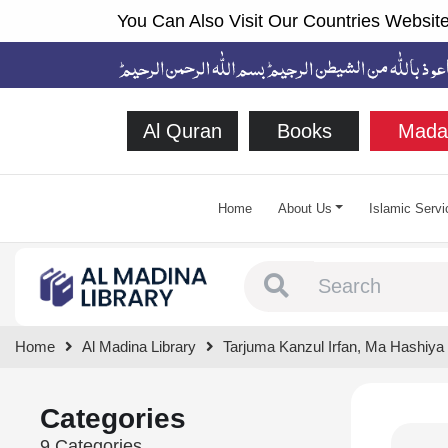
You Can Also Visit Our Countries Website
Al Quran
Books
Mada
Home
About Us
Islamic Servi
Type 1 or more chara
Home
Al Madina Library
Tarjuma Kanzul Irfan, Ma Hashiya
Categories
9 Categories