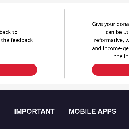
Give your dona
dback to
can be uti
 the feedback
reformative, w
and income-gen
the i
IMPORTANT
MOBILE APPS