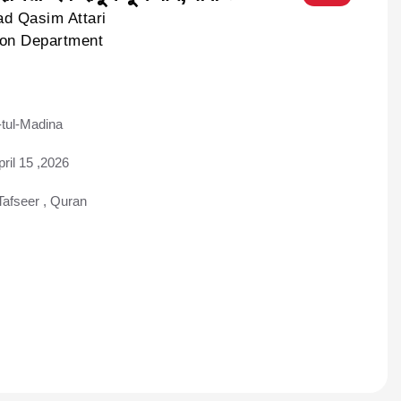
d Qasim Attari
ion Department
tul-Madina
ad
pril 15 ,2026
Tafseer
,
Quran