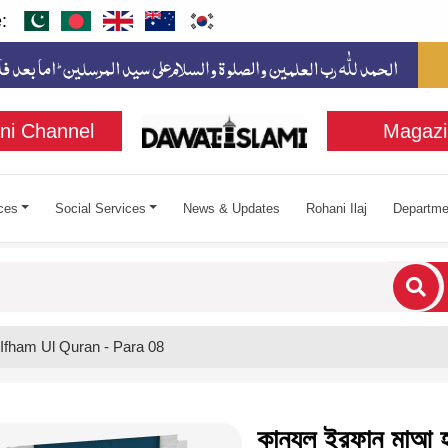
:
ni Channel
Magazi
ces
Social Services
News & Updates
Rohani Ilaj
Departme
cters for results.
 Ifham Ul Quran - Para 08
কানযুল ইরফান মাআ হ