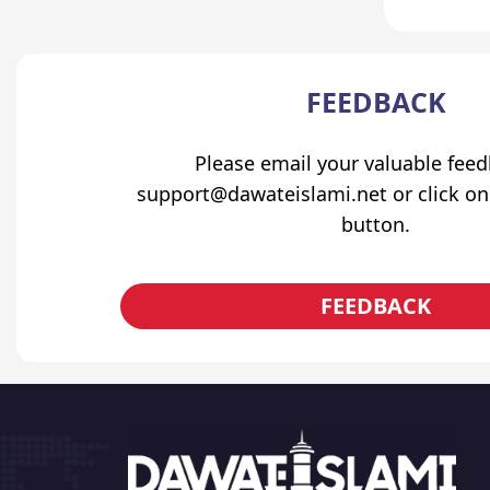
FEEDBACK
Please email your valuable fee
support@dawateislami.net or click on
button.
FEEDBACK