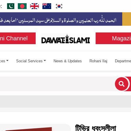
:
ni Channel
Magazi
ces
Social Services
News & Updates
Rohani Ilaj
Departme
cters for results.
টিভির ধ্বংসলীলা