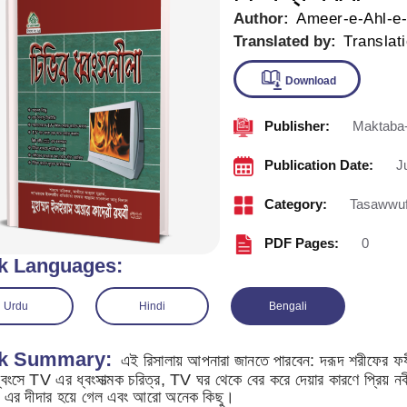
Author:
Ameer-e-Ahl-e
Translated by:
Translat
Publisher:
Maktaba-
Downlo
Publication Date:
J
Category:
Tasawwu
PDF Pages:
0
k Languages:
Urdu
Hindi
Bengali
k Summary:
এই রিসালায় আপনারা জানতে পারবেন: দরূদ শরীফের ফযীলত
 TV এর ধ্বংসাত্মক চরিত্র, TV ঘর থেকে বের করে দেয়ার কারণে প্রিয় নবী ﷺ এর শুভাগমন, গান-বাজনাকারীর উপার্জিত অর্থ হারাম, প্
নবী ﷺ এর দীদার হয়ে গেল এবং আরো অনেক কিছু।​​​​