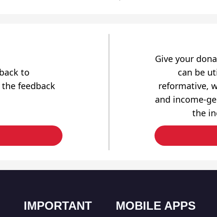
Give your dona
dback to
can be uti
 the feedback
reformative, w
and income-gen
the i
IMPORTANT
MOBILE APPS