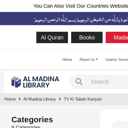
You Can Also Visit Our Countries Website
Al Quran
Books
Mada
Home
About Us
Islamic Servi
Type 1 or more chara
Home
Al Madina Library
TV Ki Tabah Kariyan
Categories
9 Categories