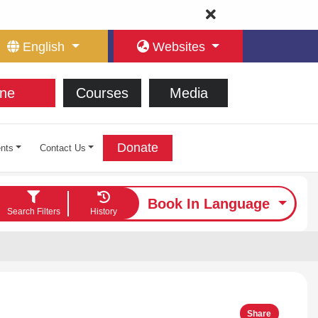
English
Websites
ne
Courses
Media
Donate
nts
Contact Us
Book In Language
Search Filters
History
Share