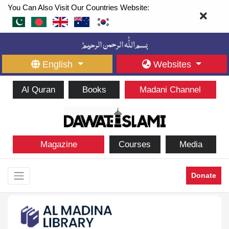
You Can Also Visit Our Countries Website:
English
Websites
Al Quran
Books
Madani Channel
Magazine
Courses
Media
Donate