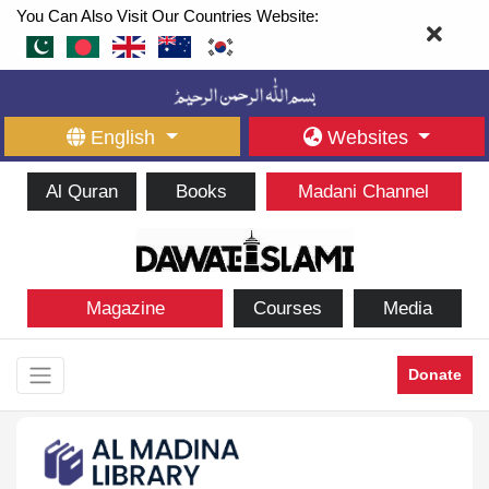
You Can Also Visit Our Countries Website:
English
Websites
Al Quran
Books
Madani Channel
Magazine
Courses
Media
Donate