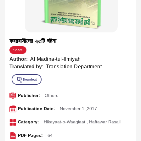
কবরবাসীদের ২৫টি ঘটনা
Share
Author:
Al Madina-tul-Ilmiyah
Translated by:
Translation Department
Publisher:
Others
Publication Date:
November 1 ,2017
Category:
Hikayaat-o-Waaqiaat
,
Haftawar Rasail
PDF Pages:
64