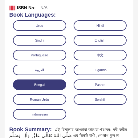
ISBN No:
N/A
Book Languages:
Urdu
Hindi
Sindhi
English
Portuguese
中文
العربية
Luganda
Bengali
Pashto
Download
Roman Urdu
Swahili
Indonesian
Book Summary:
এই রিসালায় আপনারা জানতে পারবেন: নবী করীম
صَلَّی اللهُ تَعَالٰی عَلَیْہِ وَاٰلِہٖ وَسَلَّم এর তিনটি বাণী, গোলাপ ফুল না