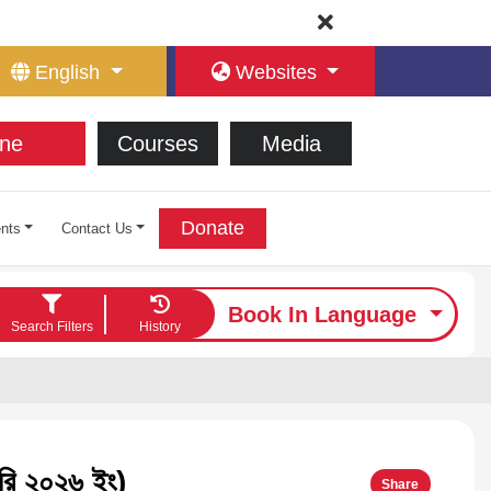
English
Websites
ne
Courses
Media
Donate
nts
Contact Us
Book In Language
Search Filters
History
ারি ২০২৬ ইং)
Share