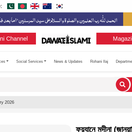
:
ni Channel
Magazi
ces
Social Services
News & Updates
Rohani Ilaj
Departme
cters for results.
ry 2026
ফয়যানে মদীনা (জানুয়