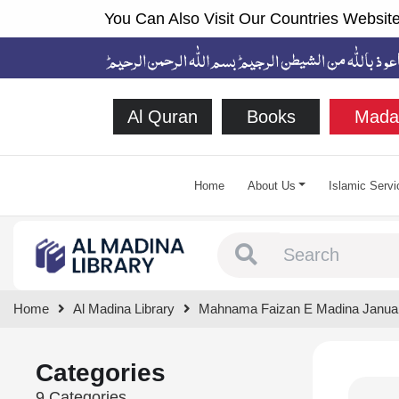
You Can Also Visit Our Countries Website
Al Quran
Books
Mada
Home
About Us
Islamic Servi
Type 1 or more chara
Home
Al Madina Library
Mahnama Faizan E Madina Janua
Categories
9 Categories