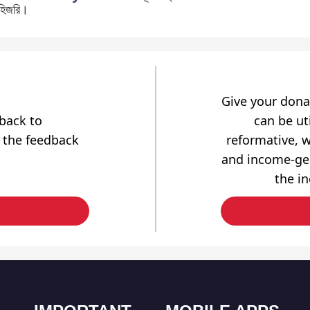
হিজরি।
Give your dona
dback to
can be uti
 the feedback
reformative, w
and income-gen
the i