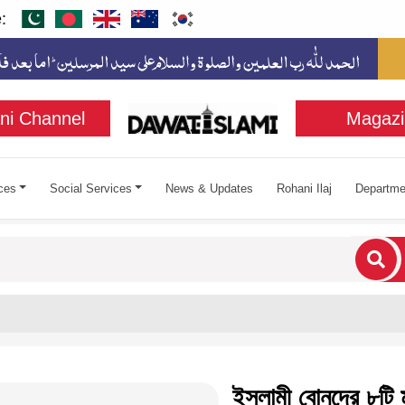
:
ni Channel
Magazi
ces
Social Services
News & Updates
Rohani Ilaj
Departme
cters for results.
ইসলামী বোনদের ৮টি 