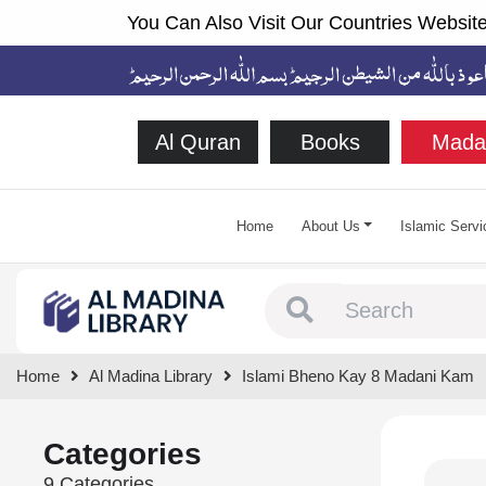
You Can Also Visit Our Countries Website
Al Quran
Books
Mada
Home
About Us
Islamic Servi
Type 1 or more chara
Home
Al Madina Library
Islami Bheno Kay 8 Madani Kam
Categories
9 Categories