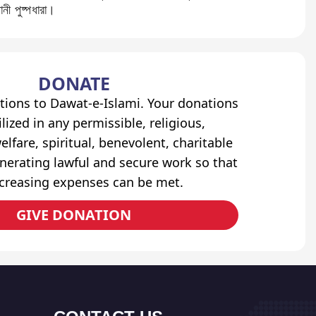
ানী পুষ্পধারা।
DONATE
tions to Dawat-e-Islami. Your donations
lized in any permissible, religious,
elfare, spiritual, benevolent, charitable
erating lawful and secure work so that
ncreasing expenses can be met.
GIVE DONATION