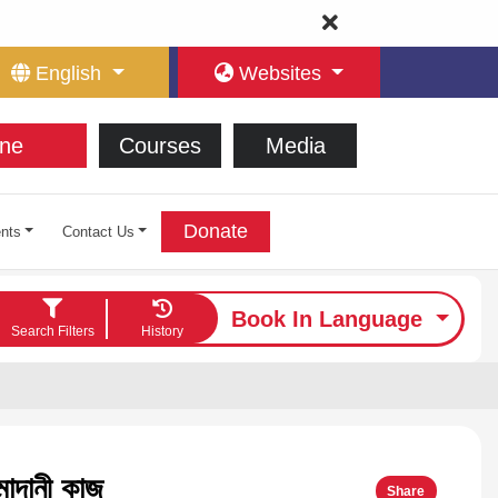
English
Websites
ne
Courses
Media
Donate
nts
Contact Us
Book In Language
Search Filters
History
মাদানী কাজ
Share