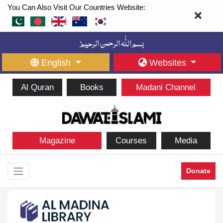
You Can Also Visit Our Countries Website:
English
Websites
Al Quran
Books
Madani Channel
Magazine
Courses
Media
Donate