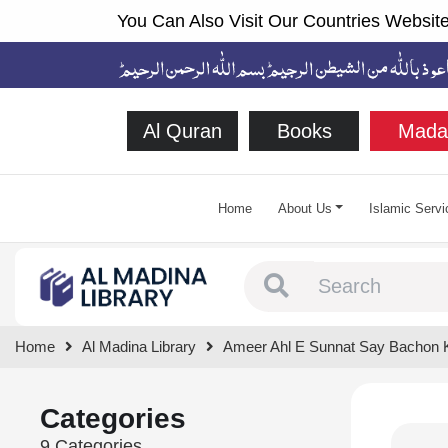
You Can Also Visit Our Countries Website
Al Quran
Books
Mada
Home
About Us
Islamic Servi
Type 1 or more chara
Home
Al Madina Library
Ameer Ahl E Sunnat Say Bachon 
Categories
9 Categories