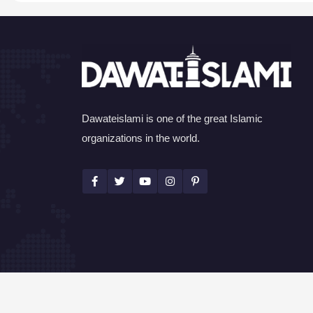
Dawateislami is one of the great Islamic
organizations in the world.
©Copyright 2026 by I.T. Department of Dawat-e-I