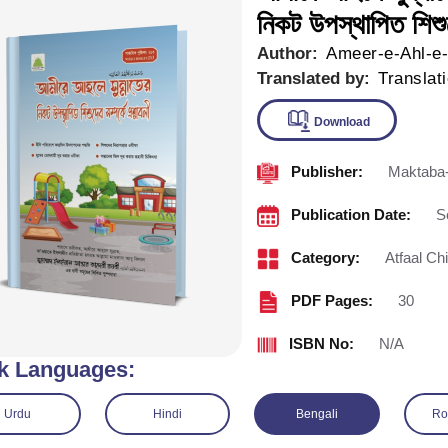
নিকট উপস্থাপিত শিশুদ
Author:
Ameer-e-Ahl-e
Translated by:
Translat
Publisher:
Maktaba-
Downlo
Publication Date:
S
Category:
Atfaal Ch
PDF Pages:
30
ISBN No:
N/A
k Languages:
Urdu
Hindi
Bengali
Ro