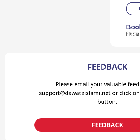
Boo
শিশুদে
FEEDBACK
Please email your valuable fee
support@dawateislami.net or click on
button.
FEEDBACK