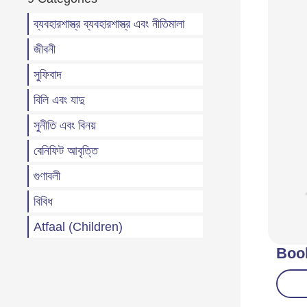
ব্যবহারশাস্ত্র ব্যবহারশাস্ত্র এবং নীতিমালা
জীবনী
সুফিবাদ
বিলি এবং যাদু
সুনীতি এবং বিনয়
বেনিফিট আবৃত্তি
গুণাবলী
বিবিধ
Atfaal (Children)
Boo