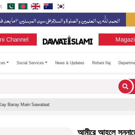
:
ni Channel
Magazi
ces
Social Services
News & Updates
Rohani Ilaj
Departme
cters for results.
Kay Baray Main Sawalaat
আমীরে আহলে সুন্নাতের  بَرَکَاتُہُمُ الْعَالِیَہ