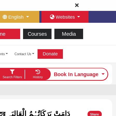
English
Websites
ne
Courses
Media
Donate
nts
Contact Us
Book In Language
Search Filters
History
دَامَتْ
Share