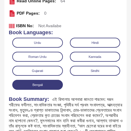
Read Online Pages:
64
PDF Pages:
0
ISBN No:
Not Availabe
Book Languages:
Urdu
Hindi
Roman Urdu
Kannada
Gujarati
Sindhi
Bengali
Read Online
Download
Book Summary:
এই রিসালায় আপনারা জানতে পারবেন: দরূদ
শরীফের ফযীলত, সাংবাদিকতার সংজ্ঞা, পৃথিবীর সর্ব প্রথম সংবাদপত্র, আত্মহত্যার
সংবাদ, মৃত্যুদণ্ড প্রাপ্ত ডাকাতদের নিন্দাবাদ, চোর-ডাকাতদের গ্রেফতারের সংবাদ
পরিবেশন করা, গ্রেফতার কৃত চোরের সংবাদ পরিবেশেন করা কমেন?, অপরাধীর
নাম ছাপানো কেমন?, মুসলমানের মান হানি করা কবীরা গুনাহ, আল্লাহ তাআলা ও
তাঁর রাসূলকে কষ্ট দাতা, সাংবাদিকতার স্বাধীনতা, “ভাল ছেলেরা ঘরের কথা বাইরে