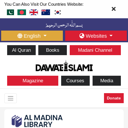
You Can Also Visit Our Countries Website:
English
Websites
Al Quran
Books
Madani Channel
Magazine
Courses
Media
Donate