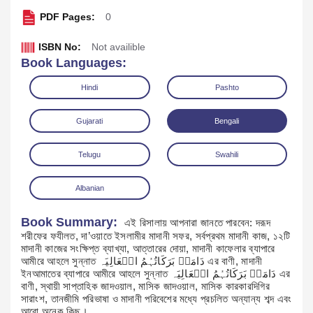
PDF Pages:
0
ISBN No:
Not availible
Book Languages:
Hindi
Pashto
Gujarati
Bengali
Telugu
Swahili
Albanian
Read Online
Download
Book Summary:
এই রিসালায় আপনারা জানতে পারবেন: দরূদ
শরীফের ফযীলত, দা’ওয়াতে ইসলামীর মাদানী সফর, সর্বপ্রথম মাদানী কাজ, ১২টি
মাদানী কাজের সংক্ষিপ্ত ব্যাখ্যা, আত্তারের দোয়া, মাদানী কাফেলার ব্যাপারে
আমীরে আহলে সুন্নাত دَامَتۡ بَرَکَاتُہُمُ الۡعَالِیَہ এর বাণী, মাদানী
ইনআমাতের ব্যাপারে আমীরে আহলে সুন্নাত دَامَتۡ بَرَکَاتُہُمُ الۡعَالِیَہ এর
বাণী, স্থায়ী সাপ্তাহিক জাদওয়াল, মাসিক জাদওয়াল, মাসিক কারকারদিগির
সারাংশ, তানজীমি পরিভাষা ও মাদানী পরিবেশের মধ্যে প্রচলিত অন্যান্য শব্দ এবং
আরো অনেক কিছু।