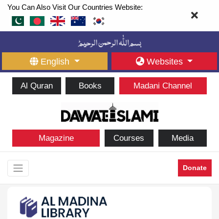
You Can Also Visit Our Countries Website:
English
Websites
Al Quran
Books
Madani Channel
Magazine
Courses
Media
Donate