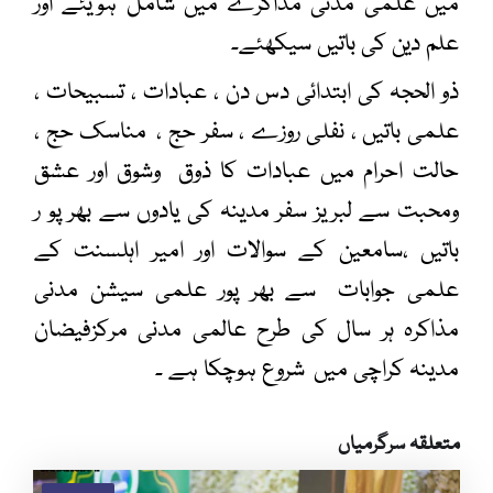
میں علمی مدنی مذاکرے میں شامل ہویئے اور
علم دین کی باتیں سیکھئے۔
ذو الحجہ کی ابتدائی دس دن ، عبادات ، تسبیحات ،
علمی باتیں ، نفلی روزے ، سفر حج ، مناسک حج ،
حالت احرام میں عبادات کا ذوق وشوق اور عشق
ومحبت سے لبریز سفر مدینہ کی یادوں سے بھر پو ر
باتیں ،سامعین کے سوالات اور امیر اہلسنت کے
علمی جوابات سے بھر پور علمی سیشن مدنی
مذاکرہ ہر سال کی طرح عالمی مدنی مرکزفیضان
مدینہ کراچی میں شروع ہوچکا ہے ۔
متعلقہ سرگرمیاں