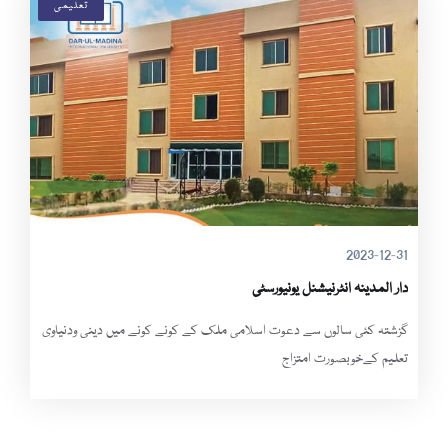
تعلیمی
2023-12-31
دار المدینہ انٹرنیشنل یونیورسٹی
گزشتہ کئی سالوں سے دعوت اسلامی ملک کے کونے کونے میں دینی ودنیاوی
تعلیم کےخوبصورت امتزاج