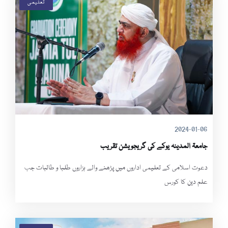
تعلیمی
2024-01-06
جامعۃ المدینہ یوکے کی گریجویشن تقریب
دعوت اسلامی کے تعلیمی اداروں میں پڑھنے والے ہزاروں طلبا و طالبات جب
علم دین کا کورس