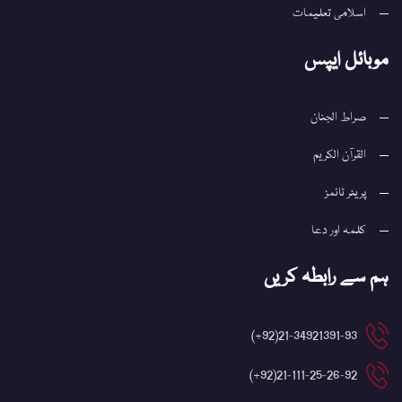
اسلامی تعلیمات
موبائل ایپس
صراط الجنان
القرآن الکریم
پریئر ٹائمز
کلمہ اور دعا
ہم سے رابطہ کریں
21-34921391-93(92+)
21-111-25-26-92(92+)