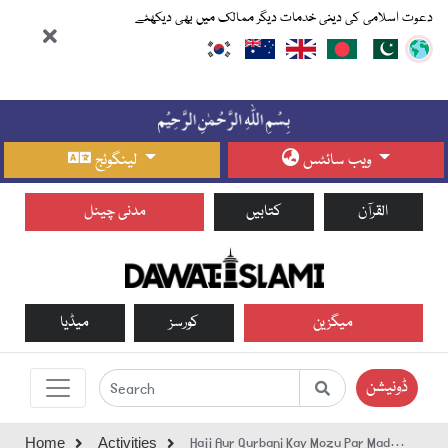
دعوت اسلامی کی دینی خدمات دیگر ممالک میں بھی دیکھئے
ویب سائٹس
لینگوئج
القرآن
کتابیں
مدنی چینل
میگزین
کورسز
میڈیا
ڈونیشن
Hajj Aur Qurbani Kay Mozu Par Madani
Home
Activities