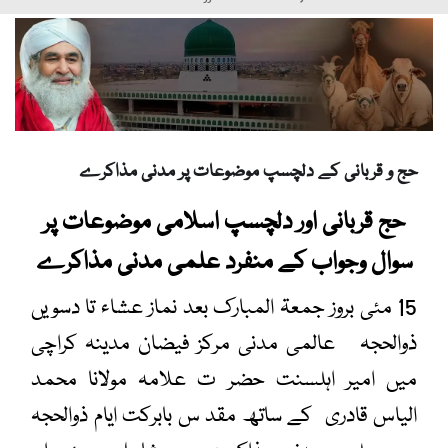
Muzakaray
حج و قربانی کے دلچسپ موضوعات پر مدنی مذاکرے
حج قربانی اور دلچسپ اسلامی موضوعات پر
سوال وجواب کے منفرد علمی مدنی مذاکرے
15 مئی بروز جمعۃ المبارک بعد نماز عشاء تا دسویں
ذوالحجہ عالمی مدنی مرکز فیضان مدینہ کراچی
میں امیر اہلسنت حضر ت علامہ مولانا محمد
الیاس قادری کے ساتھ مقد س بابرکت ایام ذوالحجہ