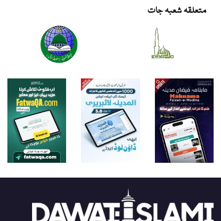
متعلقہ شعبہ جات