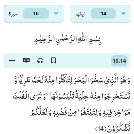
اٰياتها
سورۃ
16
14
بِسْمِ اللّٰهِ الرَّحْمٰنِ الرَّحِیْمِ
16.14
وَ هُوَ الَّذِیْ سَخَّرَ الْبَحْرَ لِتَاْكُلُوْا مِنْهُ لَحْمًا طَرِیًّا وَّ
تَسْتَخْرِجُوْا مِنْهُ حِلْیَةً تَلْبَسُوْنَهَاۚ-وَ تَرَى الْفُلْكَ
مَوَاخِرَ فِیْهِ وَ لِتَبْتَغُوْا مِنْ فَضْلِهٖ وَ لَعَلَّكُمْ
تَشْكُرُوْنَ(14)