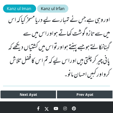
Kanz ul Iman
Kanz ul Irfan
اور وہی ہے جس نے تمہارے لیے دریا مسخر کیا کہ اس
میں سے تازہ گوشت کھاتے ہو اور اس میں سے
گہنانکالتے ہو جسے پہنتے ہو اور تو اس میں کشتیاں دیکھے کہ
پانی چیر کر چلتی ہیں اور اس لیے کہ تم اس کا فضل تلاش
کرو اور کہیں احسان مانو۔
Next
Ayat
Prev
Ayat