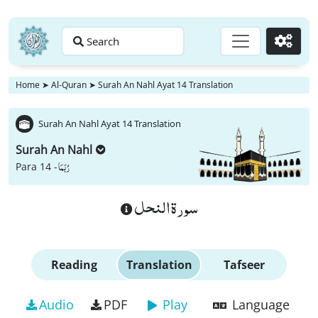
Search
Go
Home
➤
Al-Quran
➤
Surah An Nahl Ayat 14 Translation
Surah An Nahl Ayat 14 Translation
Surah An Nahl
رُبَمَا
Para 14 -
سورة النحل
Reading
Translation
Tafseer
Audio
PDF
Play
Language