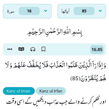
اٰياتها
سورۃ
16
85
بِسْمِ اللّٰهِ الرَّحْمٰنِ الرَّحِیْمِ
16.85
وَ اِذَا رَاَ الَّذِیْنَ ظَلَمُوا الْعَذَابَ فَلَا یُخَفَّفُ عَنْهُمْ وَ لَا
هُمْ یُنْظَرُوْنَ(85)
Kanz ul Iman
Kanz ul Irfan
اور ظلم کرنے والے جب عذاب دیکھیں گے اسی وقت