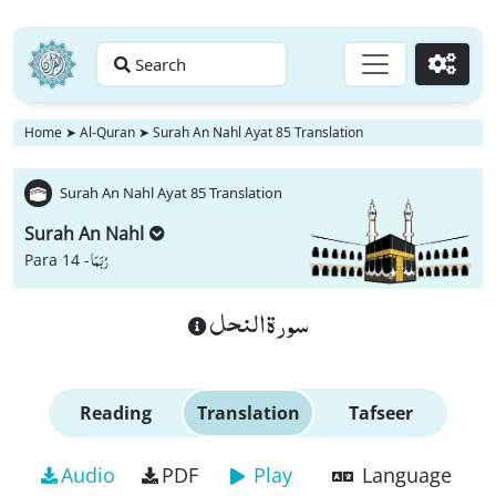
Search
Go
Home
➤
Al-Quran
➤
Surah An Nahl Ayat 85 Translation
Surah An Nahl Ayat 85 Translation
Surah An Nahl
رُبَمَا
Para 14 -
سورة النحل
Reading
Translation
Tafseer
Audio
PDF
Play
Language