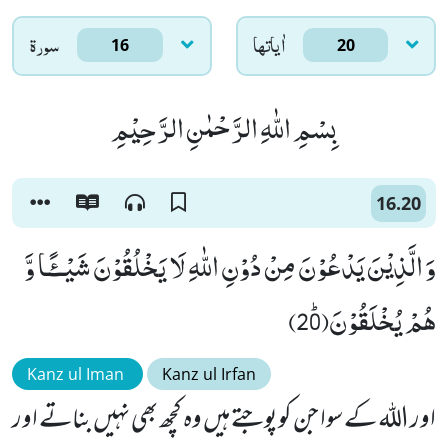
اٰياتها
سورۃ
16
20
بِسْمِ اللّٰهِ الرَّحْمٰنِ الرَّحِیْمِ
16.20
وَ الَّذِیْنَ یَدْعُوْنَ مِنْ دُوْنِ اللّٰهِ لَا یَخْلُقُوْنَ شَیْــٴًـا وَّ
هُمْ یُخْلَقُوْنَﭤ(20)
Kanz ul Iman
Kanz ul Irfan
اور اللہ کے سوا جن کو پوجتے ہیں وہ کچھ بھی نہیں بناتے اور