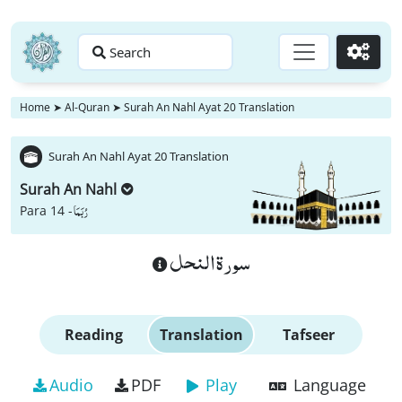
Search
Go
Home
➤
Al-Quran
➤
Surah An Nahl Ayat 20 Translation
Surah An Nahl Ayat 20 Translation
Surah An Nahl
رُبَمَا
Para 14 -
سورة النحل
Reading
Translation
Tafseer
Audio
PDF
Play
Language