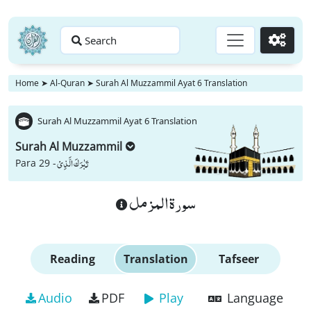
Search
Go
Home
➤
Al-Quran
➤
Surah Al Muzzammil Ayat 6 Translation
Surah Al Muzzammil Ayat 6 Translation
Surah Al Muzzammil
تَبٰرَكَ الَّذِیْ
Para 29 -
سورة المزمل
Reading
Translation
Tafseer
Audio
PDF
Play
Language