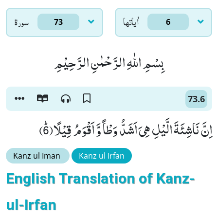
اٰياتها
سورۃ
73
6
بِسْمِ اللّٰهِ الرَّحْمٰنِ الرَّحِیْمِ
73.6
اِنَّ نَاشِئَةَ الَّیْلِ هِیَ اَشَدُّ وَطْاً وَّ اَقْوَمُ قِیْلًاﭤ(6)
Kanz ul Iman
Kanz ul Irfan
English Translation of Kanz-
ul-Irfan