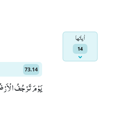
اٰياتها
14
73.14
یَوْمَ تَرْجُفُ الْاَرْضُ)