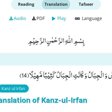
Reading
Translation
Tafseer
Audio
PDF
Play
Language
بِسْمِ اللّٰهِ الرَّحْمٰنِ الرَّحِیْمِ
 وَ الْجِبَالُ وَ كَانَتِ الْجِبَالُ كَثِیْبًا مَّهِیْلًا(14
Kanz ul Irfan
anslation of Kanz-ul-Irfan