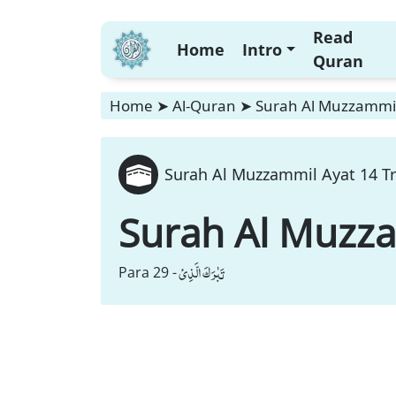
Read
Home
Intro
Quran
Home
➤
Al-Quran
➤
Surah Al Muzzammil
Surah Al Muzzammil Ayat 14 Tr
Surah Al Muzz
تَبٰرَكَ الَّذِیْ
Para 29 -