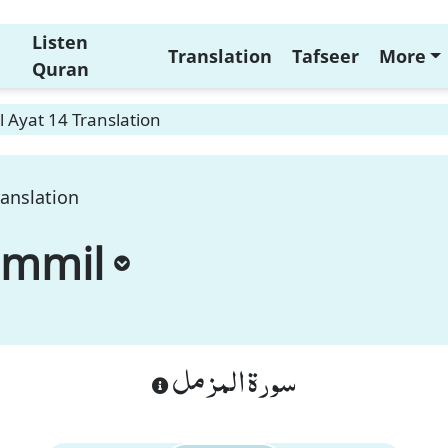
Listen
Translation
Tafseer
More
Quran
 Ayat 14 Translation
anslation
ammil
سورة المزمل