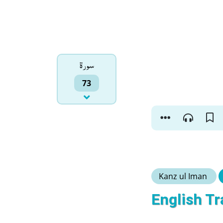
سورۃ
73
Kanz ul Iman
English Tr