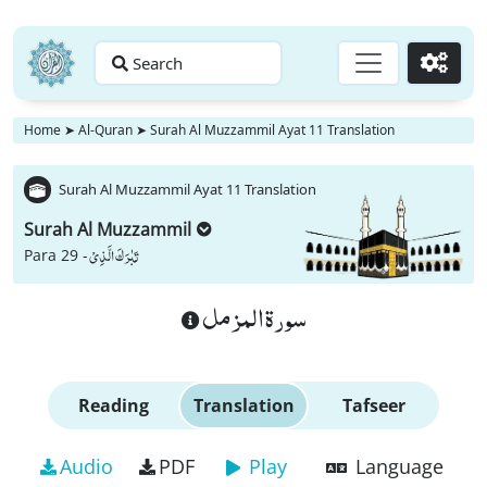
Search
Go
Home
➤
Al-Quran
➤
Surah Al Muzzammil Ayat 11 Translation
Surah Al Muzzammil Ayat 11 Translation
Surah Al Muzzammil
تَبٰرَكَ الَّذِیْ
Para 29 -
سورة المزمل
Reading
Translation
Tafseer
Audio
PDF
Play
Language