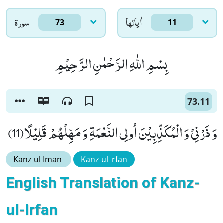
اٰياتها
سورۃ
73
11
بِسْمِ اللّٰهِ الرَّحْمٰنِ الرَّحِیْمِ
73.11
وَ ذَرْنِیْ وَ الْمُكَذِّبِیْنَ اُولِی النَّعْمَةِ وَ مَهِّلْهُمْ قَلِیْلًا(11)
Kanz ul Iman
Kanz ul Irfan
English Translation of Kanz-
ul-Irfan