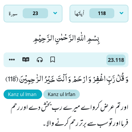
اٰياتها
سورۃ
23
118
بِسْمِ اللّٰهِ الرَّحْمٰنِ الرَّحِیْمِ
23.118
وَ قُلْ رَّبِّ اغْفِرْ وَ ارْحَمْ وَ اَنْتَ خَیْرُ الرّٰحِمِیْنَ۠ (118)
Kanz ul Iman
Kanz ul Irfan
اور تم عرض کرو اے میرے رب بخش دے اور رحم
فرما اور تو سب سے برتر رحم کرنے والا۔