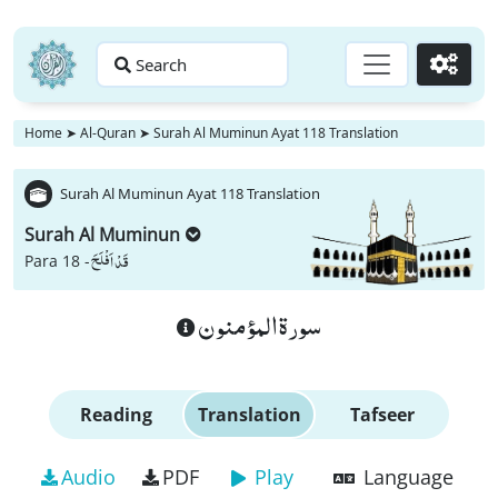
Search
Go
Home
➤
Al-Quran
➤
Surah Al Muminun Ayat 118 Translation
Surah Al Muminun Ayat 118 Translation
Surah Al Muminun
قَدْ اَفْلَحَ
Para 18 -
سورة المؤمنون
Reading
Translation
Tafseer
Audio
PDF
Play
Language