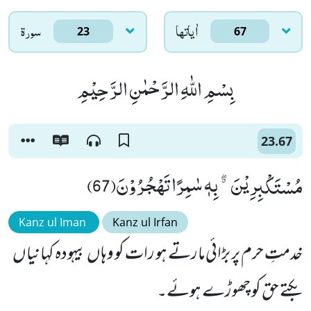
اٰياتها
سورۃ
23
67
بِسْمِ اللّٰهِ الرَّحْمٰنِ الرَّحِیْمِ
23.67
مُسْتَكْبِرِیْنَ ﳓ بِهٖ سٰمِرًا تَهْجُرُوْنَ(67)
Kanz ul Iman
Kanz ul Irfan
خدمتِ حرم پر بڑائی مارتے ہو رات کو وہاں بیہودہ کہانیاں
بکتے حق کو چھوڑے ہوئے۔