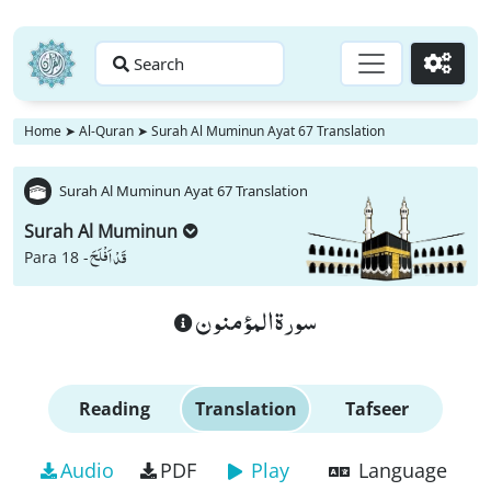
Search
Go
Home
➤
Al-Quran
➤
Surah Al Muminun Ayat 67 Translation
Surah Al Muminun Ayat 67 Translation
Surah Al Muminun
قَدْ اَفْلَحَ
Para 18 -
سورة المؤمنون
Reading
Translation
Tafseer
Audio
PDF
Play
Language