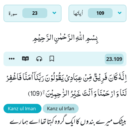
اٰياتها
سورۃ
23
109
بِسْمِ اللّٰهِ الرَّحْمٰنِ الرَّحِیْمِ
23.109
اِنَّهٗ كَانَ فَرِیْقٌ مِّنْ عِبَادِیْ یَقُوْلُوْنَ رَبَّنَاۤ اٰمَنَّا فَاغْفِرْ
لَنَا وَ ارْحَمْنَا وَ اَنْتَ خَیْرُ الرّٰحِمِیْنَﭕ(109)
Kanz ul Iman
Kanz ul Irfan
بیشک میرے بندوں کا ایک گروہ کہتا تھا اے ہمارے