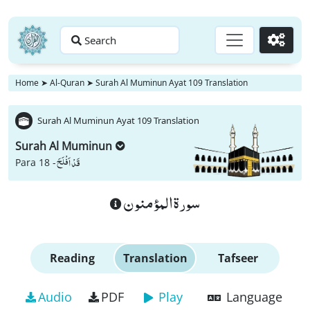
Search
Go
Home
➤
Al-Quran
➤
Surah Al Muminun Ayat 109 Translation
Surah Al Muminun Ayat 109 Translation
Surah Al Muminun
قَدْ اَفْلَحَ
Para 18 -
سورة المؤمنون
Reading
Translation
Tafseer
Audio
PDF
Play
Language