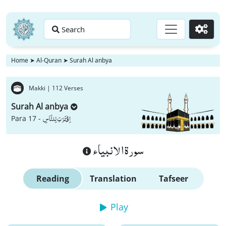
Search
Go
Home
➤
Al-Quran
➤
Surah Al anbya
Makki |
112 Verses
Surah Al anbya
اِقْتَرَبَ لِلنَّاسِ
Para 17 -
سورة الانبياء
Reading
Translation
Tafseer
Play