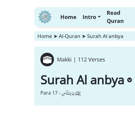
Read
Home
Intro
Quran
Home
➤
Al-Quran
➤
Surah Al anbya
Makki |
112 Verses
Surah Al anbya
اِقْتَرَبَ لِلنَّاسِ
Para 17 -