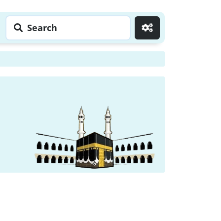
Search
Go