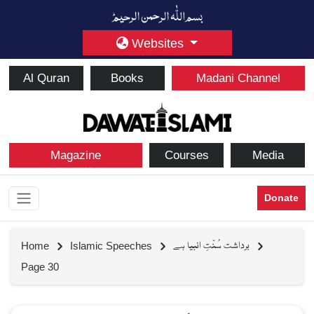
Websites
Al Quran
Books
Madani Channel
Magazine
Courses
Media
Donate
برداشت سُنّتِ انبیا ہے
Home
Islamic Speeches
Page 30