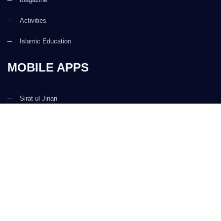
Activities
Islamic Education
MOBILE APPS
Sirat ul Jinan
Al Quran ul Kareem
Prayer Times
Faizan e Hadees
Digital Services
Kalma & Dua