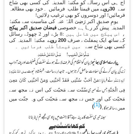
لم و معرفت کے آفتاب ہیں۔ آپ کی زندگی
ہد، عشقِ الٰہی اور خدمتِ خلق سے عبارت ہے۔
مدینہ نے آپ کی سیرتِ طیبہ پر ایک نہایت جامع
ن افروز رسالہ
فیضان سلطان باہو
شائع کیا ہے،
 رسالے کو مکتبۃُ المدینہ کی کسی بھی شاخ
میں قیمتاً طلب فرمائیں ۔خود بھی مطالعہ
اور دوسروں کو بھی ترغیب دِلائیں!
دیقِ اکبر
رَضِیَ اللہُ عنہ
کی مناسبت سے مکتبۃُ
پیش کر رہا ہے خصوصی
فیضان صدیق اکبر پیکج
، اس پیکج میں شامل ہیں :8 بڑے اور 2 چھوٹے رسائل
 ایک پمفلٹ ، صرف
200 روپے
مکتبۃُ المدینہ کی
 شاخ سے
میں قیمتاً طلب فرمائیں ۔