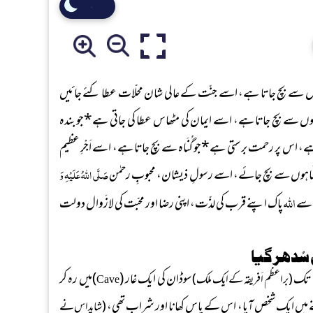
اہوں سے بچ جاتا ہے، اسے جنّت کے عالی شان محلّات عطا کئے جائیں
َاہوں سے بچ جاتا ہے، اسے ایمان کی مٹھاس عطا کی جاتی ہے
*
جو بندہ
 ہے، اس پر رحمت برستی ہے
*
جو گُنَاہ سے بچ جاتا ہے، اسے اَجْرِ عظیم
گُنَاہوں سے بچ جائے، اسے رسولِ ذیشان، محبوبِ رحمٰن
صَلَّی اللہُ عَلَیْہِ وَ
اللہ
 اسے
پاک اپنے قرب کی لذّت، اپنی رضا اور محبّت کی لازَوال دولت
سُدھر گیا
 تک
سوڈان کی ایک غار (
)میں رہ کر
(براعظم اَفریقہ کے ایک ملک)
Cave
تنے میں ایک شخص آیا، اس کے پاس کھانا اور شراب تھی،
(شاید اس نے