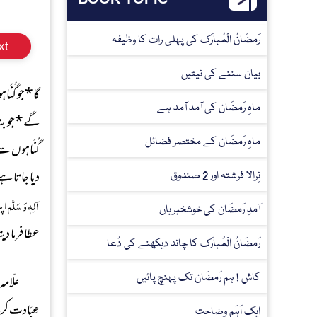
رَمضَانُ الْمُبارَک کی پہلی رات کا وظیفہ
xt
بیان سننے کی نیتیں
گا
*
جو گُن
ماہِ رَمضَان کی آمد آمد ہے
گے
*
جو ب
ماہِ رَمضَان کے مختصر فضائل
گُنَاہوں سے
دیا جاتا ہے
نِرالا فرشتہ اور 2 صندوق
آلِہٖ وَ سَلَّم
اپن
آمدِ رَمضَان کی خوشخبریاں
عطا فرما د
رَمضَانُ الْمُبارَک کا چاند دیکھنے کی دُعا
کاش ! ہم رَمضَان تک پہنچ پائیں
علّامہ
عِبَادت کر
ایک اَہَم وضاحت