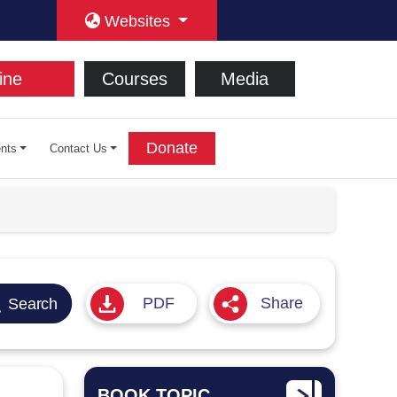
Websites
ine
Courses
Media
Donate
nts
Contact Us
PDF
Share
Search
BOOK TOPIC