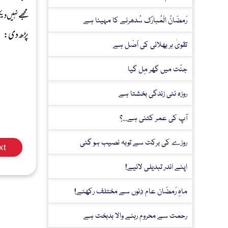
مجھے نہیں دی
رَمضَانُ الْمُبارَک سُدھرنے کا مہینا ہے
پڑھ دی:
تقویٰ ہر بھلائی کی اَصْل ہے
جنّت میں گھر مِل گیا
روزہ نئی زندگی بخشتا ہے
آپ کی عمر کتنی ہے...؟
روزے کی برکت سے توبہ نصیب ہو گئی
xt
اپنے اندر تبدیلی لائیے!
ماہِ رَمضَان عام دِنوں سے مختلف رکھئے!
رحمت سے محروم رہنے والا بدبخت ہے