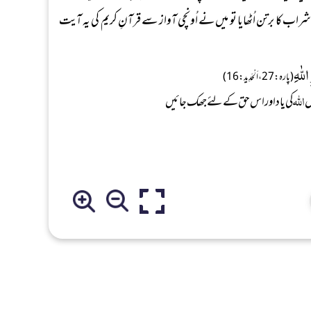
اب کا برتن اُٹھایا تو میں نے اُونچی آواز سے قرآنِ کریم کی یہ آیت
للّٰهِ
(پارہ:27، اَلْحَدِید: 16)
اللہ
ل
کی یاد اور اس حق کے لئے جھک جائیں