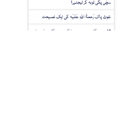
سچّی پکّی توبہ کر لیجئے!
غوثِ پاک رَحمۃُ اللہِ عَلَیْہ کی ایک نصیحت
12 دینی کاموں میں سے ایک دینی کام: ہفتہ وار
مدنی مذاکرہ
عِلْم وحکمت بھرا مدنی مذاکرہ
” درود و سلام “ موبائل ایپلی کیشن
داڑھی رکھنا سُنَّتِ مصطفےٰ ہے
(1)شبِ جُمعہ کادُرُود
(3)رَحْمت کے ستّر(70) دروازے
(2)تمام گُناہ مُعاف