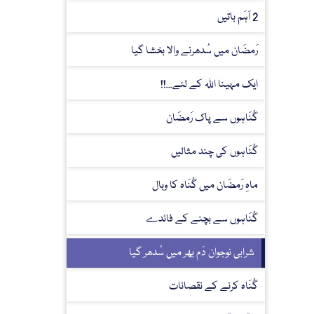
2 اَہَم باتیں
رَمضَان میں سُدھرنے والا بخشا گیا
ایک مہینا اللہ کے لئے...!!
گُنَاہوں سے پاک رَمضَان
گُنَاہوں کی چند مثالیں
ماہِ رَمضَان میں گُنَاہ کا وبال
گُنَاہوں سے بچنے کے فائدے
شرابی نوجوان دَم بھر میں سُدھر گیا
گُنَاہ کرنے کے نقصانات