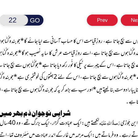
GO
Prev
Ne
َاہوں سے بچ جاتا ہے، روزِ قیامت اس کا حساب آسانی سے لیا جائے گا
*
جو بندہ گُنَ
ندہ گُنَاہوں سے بچ جاتا ہے، اسے روزِ قیامت عرش کا سایہ نصیب ہو گا
*
جو بندہ گُن
 بچ جاتا ہے، اس کے چہرے پر نیکی کا نُور رکھ دیا جاتا ہے
*
جو گُنَاہوں سے بچ جاتا
*
جو بندہ گُنَاہوں سے بچ جاتا ہے، اس کے لئے
2
جنّتوں کی خوشخبری ہے
*
جو بندہ 
ا پیارا دوست بنا لیتے ہیں
*
اور سب سے بڑھ کر یہ کہ جو بندہ گُنَاہوں سے بچ جاتا ہے،
یتا ہے۔
شرابی نوجوان دَم بھر میں 
 ابن جَوزی
رَحمۃُ اللہِ عَلَیْہ
لکھتے ہیں: ایک عِبَادت گزار، نیک بزرگ تھے، وہ
40
سال
تے رہے۔ وہ فرماتے ہیں: ایک مرتبہ میں غَار کے اندر عِبَادت میں مَصْرُوف تھا، ا