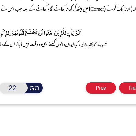
اور ایک کونے (
)میں بیٹھ کر کھانا کھانے لگا، کھانے کے بعد جب اس نے شر
کھا)
Corner
اَلَمْ یَاْنِ لِلَّذِیْنَ اٰمَنُوْۤا اَنْ تَخْشَعَ قُلُوْبُهُمْ لِذِكْرِ ا
ترجمہ ٔکنزُالعِرفان
:
کیا ایمان والوں کیلئے ابھی وہ وقت نہیں آیا کہ ان کے د
GO
Prev
Ne