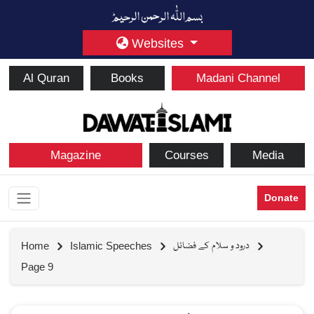
Websites
Al Quran
Books
Madani Channel
Magazine
Courses
Media
Donate
درود و سلام کے فضائل
Home
Islamic Speeches
Page 9