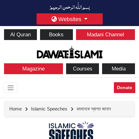
Websites
Al Quran
Books
Madani Channel
Magazine
Courses
Media
Donate
Home
Islamic Speeches
রমযানকে স্বাগত জানান