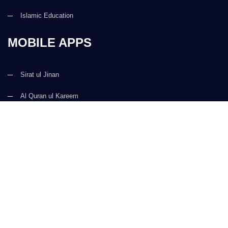
Islamic Education
MOBILE APPS
Sirat ul Jinan
Al Quran ul Kareem
Prayer Times
Faizan e Hadees
Digital Services
Kalma & Dua
CONTACT US