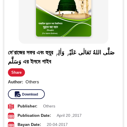
মে’রাজের সফর এবং হুযুর صَلَّی اللهُ تَعَالٰی عَلَیْہِ وَاٰلِہٖ
وَسَلَّم এর ইলমে গাইব
Share
Author:
Others
Download
Publisher:
Others
Publication Date:
April 20 ,2017
Bayan Date:
20-04-2017