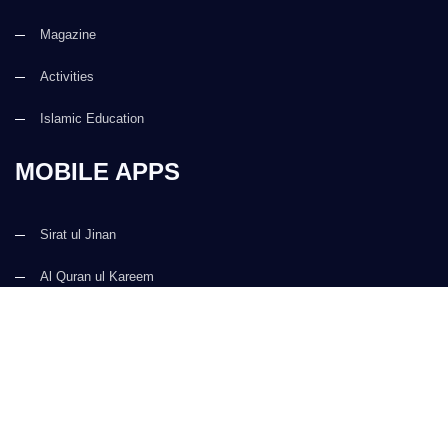
Magazine
Activities
Islamic Education
MOBILE APPS
Sirat ul Jinan
Al Quran ul Kareem
Prayer Times
Faizan e Hadees
Digital Services
Kalma & Dua