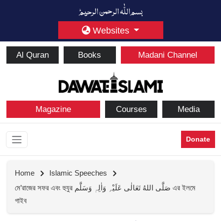
Websites
Al Quran
Books
Madani Channel
Magazine
Courses
Media
Donate
Home
Islamic Speeches
মে’রাজের সফর এবং হুযুর صَلَّی اللهُ تَعَالٰی عَلَیْہِ وَاٰلِہٖ وَسَلَّم এর ইলমে
গাইব