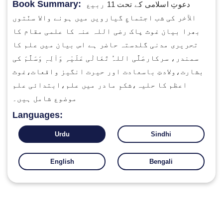
Book Summary:
دعوتِ اسلامی کے تحت 11 ربیع
الآخر کی شب اجتماعِ گیارویں میں ہونے والا سنّتوں
بھرا بیان غوث پاک رضی اللہ عنہ کا علمی مقام کا
تحریری مدنی گلدستہ حاضر ہے اس بیان میں علم کا
سمندر، سرکارصَلَّی اللہُ تَعَالٰی عَلَیْہِ وَاٰلِہٖ وَسَلَّمَ کی
بشارت،ولادتِ باسعادت اور حیرت انگیز واقعات،غوث
اعظم کا حلیہ،شکمِ مادر میں علم،ابتدائی علم
موضوع شامل ہیں۔
Languages:
Urdu
Sindhi
English
Bengali