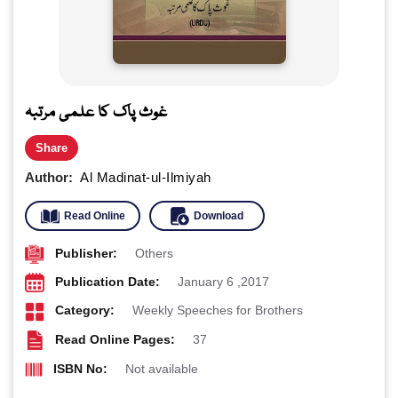
غوث پاک کا علمی مرتبہ
Share
Author:
Al Madinat-ul-Ilmiyah
Read Online
Download
Publisher:
Others
Publication Date:
January 6 ,2017
Category:
Weekly Speeches for Brothers
Read Online Pages:
37
ISBN No:
Not available