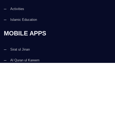
Activities
Islamic Education
MOBILE APPS
Sirat ul Jinan
Al Quran ul Kareem
Prayer Times
Faizan e Hadees
Digital Services
Kalma & Dua