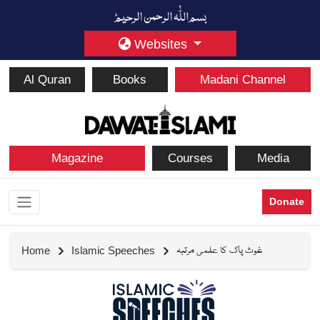
Websites
Al Quran
Books
Madani Channel
Magazine
Courses
Media
Donate
غوث پاک کا علمی مرتبہ
Home
Islamic Speeches