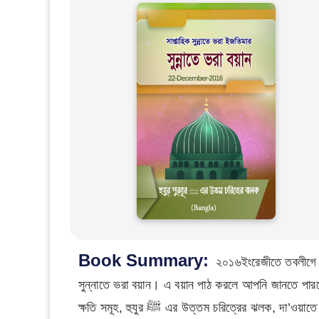
Book Summary:
২০১৬ইংরেজীতে তবলীগে ক
সুন্নাতে ভরা বয়ান। এ বয়ান পাঠ করলে আপনি জানতে পারবেন: দরূদ শরীফের ফযীলত, হুযুর পুরনূর ﷺ এর চরিত্রের সর্
ক্ষতি সমূহ, হুযুর ﷺ এর উত্তম চরিত্রের 