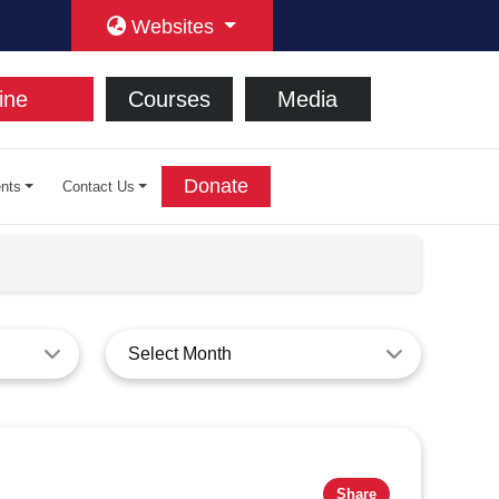
Websites
ine
Courses
Media
Donate
nts
Contact Us
Select Month
Share