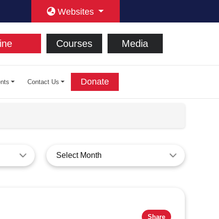
Websites
ine
Courses
Media
Donate
nts
Contact Us
Select Month
Share