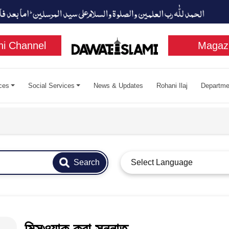
i Channel
Magaz
ces
Social Services
News & Updates
Rohani Ilaj
Departme
Search
Select Language
মিসওয়াক করা সুন্নাত