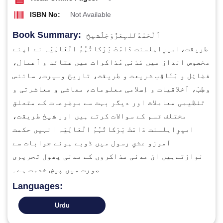
ISBN No:
Not Available
Book Summary:
اَلْحَمْدُللہِعَزَّوَجَلَّشیخِ
طریقت،امیرِاہلسنت دَامَتْ بَرَکاتُہُمُ الْعَالِیَہ نے اپنے
مخصوص انداز میں مَدَنی مُذاکرات میں عقائد و اَعمال،
فضائِل و مَنَاقِب شریعت و طریقت، تاریخ وسیرت، سائنس
وطِبّ، اَخلاقیات و اِسلامی معلومات، معاشی و معاشرتی و
تنظیمی معاملات اور دیگر بہت سے موضوعات کے متعلق
مختلف قسم کے سوالات کرتے ہیں اور شیخ طریقت،
امیرِاہلسنت دَامَتْ بَرَکاتُہُمُ الْعَالِیَہ انہیں حکمت
آموزو عشقِ رسول میں ڈوبے ہوئے جوابات سے
نوازتےہیں ان مدنی مذاکروں کے مدنی پھول تحریری
صورت میں پیشِ خدمت ہے۔
Languages:
Urdu