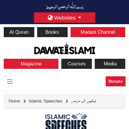
Websites
Al Quran
Books
Madani Channel
Magazine
Courses
Media
Donate
نیکیوں کے حریص
Home
Islamic Speeches