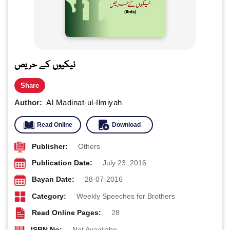
نیکیوں کے حریص
Share
Author:
Al Madinat-ul-Ilmiyah
Read Online
Download
Publisher:
Others
Publication Date:
July 23 ,2016
Bayan Date:
28-07-2016
Category:
Weekly Speeches for Brothers
Read Online Pages:
28
ISBN No:
Not Avaailabe