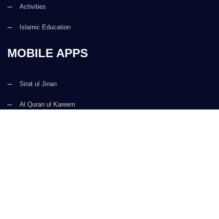
Activities
Islamic Education
MOBILE APPS
Sirat ul Jinan
Al Quran ul Kareem
Prayer Times
Faizan e Hadees
Digital Services
Kalma & Dua
CONTACT US