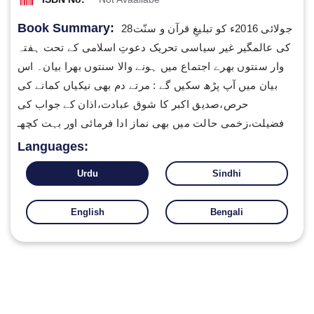
Book Summary:
28جولائی 2016ء کو تبلیغِ قرآن و سنّت
کی عالمگیر غیر سیاسی تحریک دعوتِ اسلامی کے تحت ہفتہ
وار سنتوں بھرے اجتماع میں ہونے والا سنتوں بھرا بیان۔ اس
بیان میں آپ پڑھ سکیں گے : مرتے دم بھی نیکیاں کمانے کی
حرص،صدیق اکبر کا شوق عبادت،اذان کے جواب کی
فضیلت،زخمی حالت میں بھی نماز ادا فرمائی اور بہت کچھـ
Languages:
Urdu
Sindhi
English
Bengali