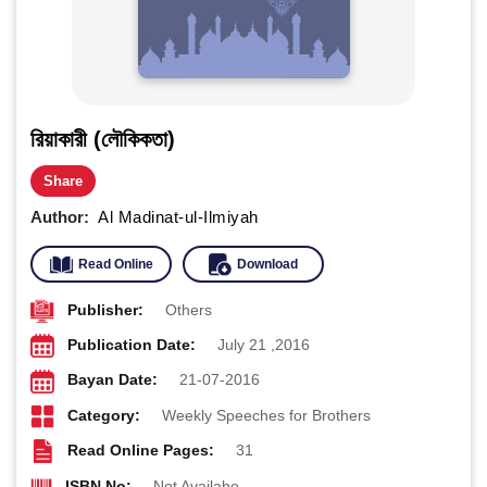
রিয়াকারী (লৌকিকতা)
Share
Author:
Al Madinat-ul-Ilmiyah
Read Online
Download
Publisher:
Others
Publication Date:
July 21 ,2016
Bayan Date:
21-07-2016
Category:
Weekly Speeches for Brothers
Read Online Pages:
31
ISBN No:
Not Availabe