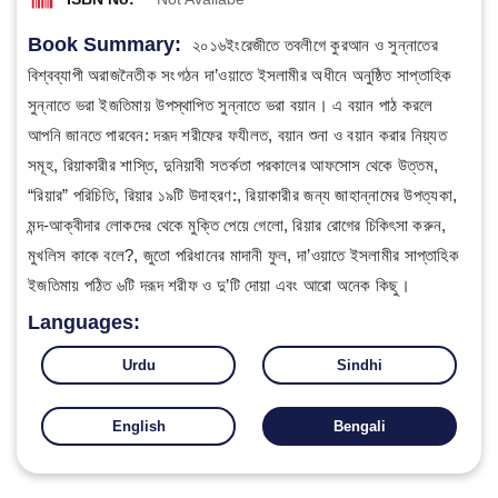
Book Summary:
২০১৬ইংরেজীতে তবলীগে কুরআন ও সুন্নাতের
বিশ্বব্যাপী অরাজনৈতীক সংগঠন দা’ওয়াতে ইসলামীর অধীনে অনুষ্ঠিত সাপ্তাহিক
সুন্নাতে ভরা ইজতিমায় উপস্থাপিত সুন্নাতে ভরা বয়ান। এ বয়ান পাঠ করলে
আপনি জানতে পারবেন: দরূদ শরীফের ফযীলত, বয়ান শুনা ও বয়ান করার নিয়্যত
সমূহ, রিয়াকারীর শাস্তি, দুনিয়াবী সতর্কতা পরকালের আফসোস থেকে উত্তম,
“রিয়ার” পরিচিতি, রিয়ার ১৯টি উদাহরণ:, রিয়াকারীর জন্য জাহান্নামের উপত্যকা,
মন্দ-আক্বীদার লোকদের থেকে মুক্তি পেয়ে গেলো, রিয়ার রোগের চিকিৎসা করুন,
মুখলিস কাকে বলে?, জুতো পরিধানের মাদানী ফুল, দা’ওয়াতে ইসলামীর সাপ্তাহিক
ইজতিমায় পঠিত ৬টি দরূদ শরীফ ও দু’টি দোয়া এবং আরো অনেক কিছু।
Languages:
Urdu
Sindhi
English
Bengali