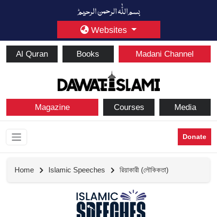
Websites
Al Quran
Books
Madani Channel
Magazine
Courses
Media
Donate
Home
Islamic Speeches
রিয়াকারী (লৌকিকতা)