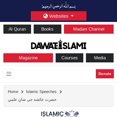
Websites
Al Quran
Books
Madani Channel
Magazine
Courses
Media
Donate
Home
Islamic Speeches
حضرت عائشه جي شانِ علمي