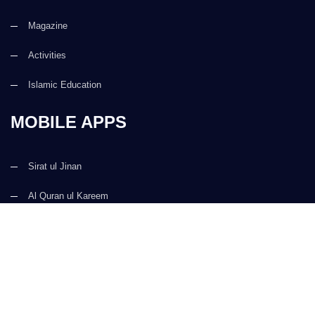
Magazine
Activities
Islamic Education
MOBILE APPS
Sirat ul Jinan
Al Quran ul Kareem
Prayer Times
Faizan e Hadees
Digital Services
Kalma & Dua