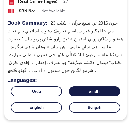
Read Online Pages:
27
ISBN No:
Not Available
Book Summary:
23 جون 2016 تي تبليغِ قرآن ۽ سُنّت
جي عالمگير غير سياسي تحريڪ دعوتِ اسلامي جي تحت
هفتيوار سُنّتن ڀريي اجتماع ۾ ٿيڻ وارو سُنّتن ڀريو بيان ” حضرت
عائشه جي شانِ علمي“. هن بيان ۾توهان پڙهي سگھندو:
سيدتُنا عائشه رَضِیَ اللهُ تَعَالٰی عَنْهَا جي فقهي ۽ طبي مهارت،
ڪتاب”فيضانِ عائشه صِدِّيقه“ جو تعارف، اِفطار ۾ جَلدي ڪرڻ،
سُرمو لڳائڻ جون سنتون ۽ آداب، ۽ گھڻو ڪجھ .
Languages:
Urdu
Sindhi
English
Bengali