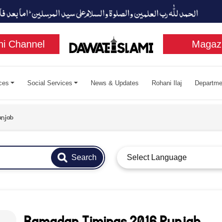
i Channel
Magaz
ces
Social Services
News & Updates
Rohani Ilaj
Departme
unjab
Search
Select Language
Ramadan Timings 2016 Punjab