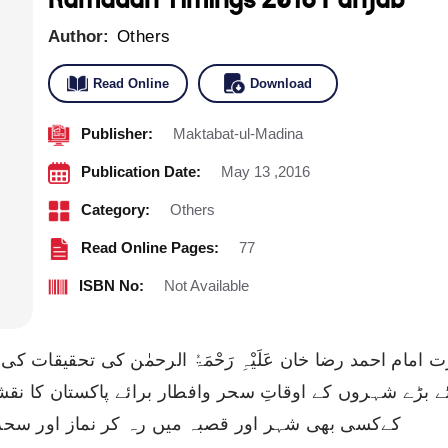
Author:
Others
Read Online
Download
Publisher:
Maktabat-ul-Madina
Publication Date:
May 13 ,2016
Category:
Others
Read Online Pages:
77
ISBN No:
Not Available
علی حضرت امام احمد رضا خان عَلَیْہِ رَحْمَۃُ الرحمٰن کی تحقیق
ے بڑے شہروں کے اوقاتِ سحر وافطار برائے پاکستان کا ن
کےکسی بھی شہر اور قصبہ میں رہ کر نماز اور سح