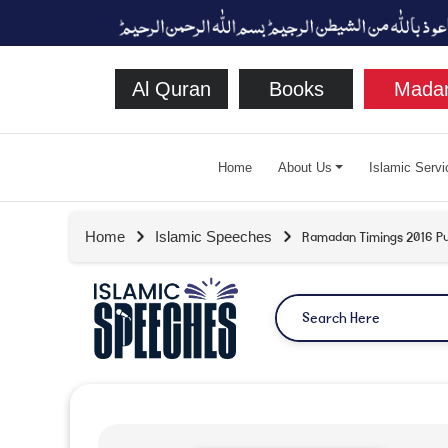
Al Quran
Books
Madan
Home
About Us
Islamic Servi
Ramadan Timings 2016 P
Home
Islamic Speeches