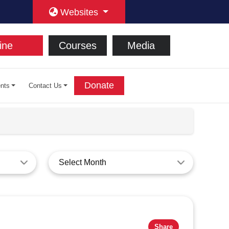
Websites
ine
Courses
Media
Donate
nts
Contact Us
Select Month
Share