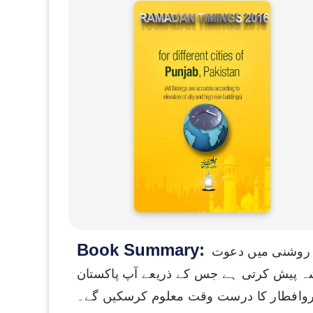
Book Summary:
ات کی روشنی میں دعوت
قشہ پیش کرتی ہے جس کے ذریعے آپ پاکستان
روافطار کا درست وقت معلوم کرسکیں گے۔