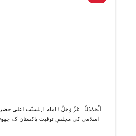
اَلْحَمْدُلِلّٰہ عَزَّ وَجَلَّ ! امام اہلسنّت ا
اسلامی کی مجلسِ توقیت پاکستان کے چھوٹ