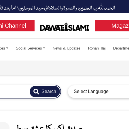
i Channel
Magaz
ces
Social Services
News & Updates
Rohani Ilaj
Departme
Search
Select Language
صدیقِ اکبر کا عشقِ رسول