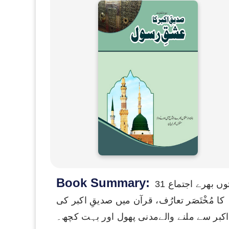
Book Summary:
31 مارچ 2016ء کو تبلیغِ قرآن و سنّت کی عالمگیر غیر سیاسی تحریک دعوتِ اسلامی کے تحت ہفتہ وار سنتوں بھرے اجتماع
ْہُ کا مُخْتَصَر تعارُف، قرآن میں صدیقِ اکبر کی
کبر سے ملنے والےمدنی پھول اور بہت کچھ۔