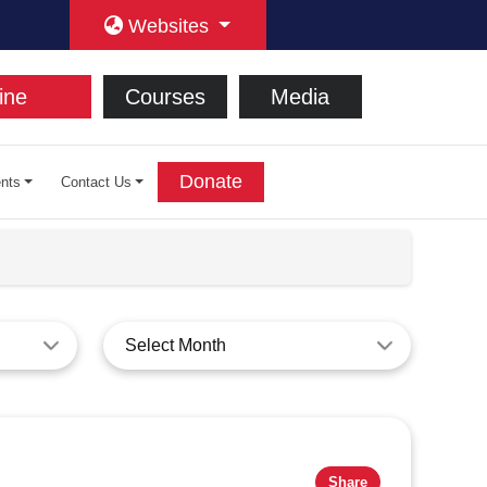
Websites
ine
Courses
Media
Donate
nts
Contact Us
Select Month
Share