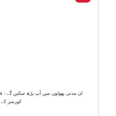
ان مدنی پھولوں میں آپ پڑھ سکیں گے : فر
کورسز کے م