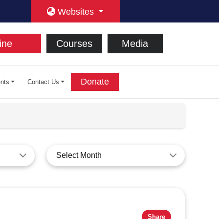
Websites
ine
Courses
Media
Donate
nts
Contact Us
Select Month
Share