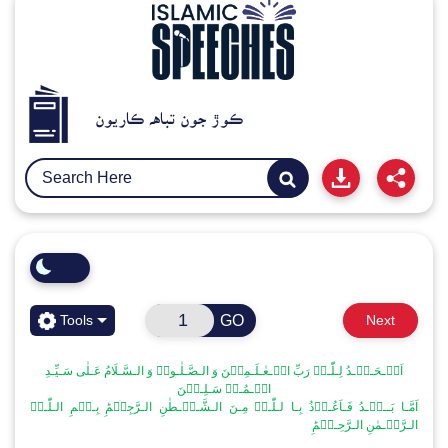
ڪوڙ جون تباهه ڪاريون
GO
Tools
Next