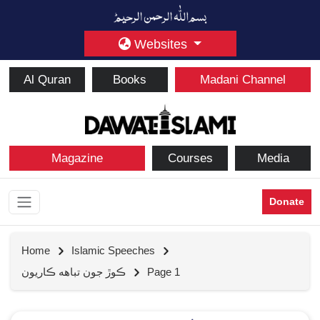
Websites
Al Quran
Books
Madani Channel
Magazine
Courses
Media
Donate
Home
Islamic Speeches
Page 1
ڪوڙ جون تباهه ڪاريون