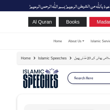
Al Quran
Books
Madan
Home
About Us
Islamic Servi
ی کے 23 مَدَنی پھول
Home
Islamic Speeches