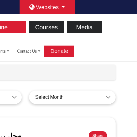
Websites
ine
Courses
Media
Donate
nts
Contact Us
Select Month
مجلسِ خصو
Share