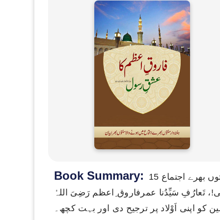
Book Summary:
15 اکتوبر 2015ء کو تبلیغِ قرآن و سنّت کی عالمگیر غیر سیاسی تحریک دعوتِ اسلامی کے تحت ہفتہ وار سنتوں بھرے اجتماع
عارُفِ سَیِّدُنا عمرفاروق ِاعظم رَضِیَ اللہُ
ریمین کو اپنی اَوْلاد پر ترجیح دی اور بہت کچھ۔