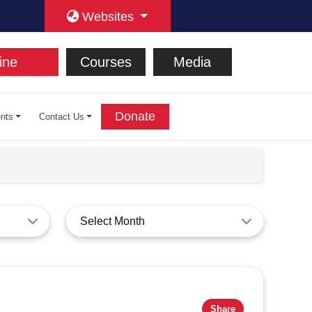
Websites
ine
Courses
Media
Donate
nts
Contact Us
Select Month
Share