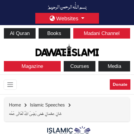
Websites
Al Quran
Books
Madani Channel
Magazine
Courses
Media
Donate
Home
Islamic Speeches
شانِ عثمانِ غنی رَضِیَ اللہُ تَعَالٰی عَنْہ