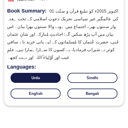
Book Summary:
01 اکتوبر 2015ء کو تبلیغِ قرآن و سنّت
کی عالمگیر غیر سیاسی تحریک دعوتِ اسلامی کے تحت ہفتہ
وار سنتوں بھرے اجتماع میں ہونے والا سنتوں بھرا بیان۔ اس
بیان میں آپ پڑھ سکیں گے: احادیثِ مُبارکہ اور شانِ عثمان
غَنی، حضرت عُثمان کا مُسلمانوں کے لیے پانی خرید نا ، ساقیِ
کوثر نے سَیراب فرمادیا، بے کسوں کا سہارا ہمارا نبی، علمِ
غیب اور اَوْلِیاء ُاللہ اور بہت کچھ۔
Languages:
Urdu
Sindhi
English
Bengali