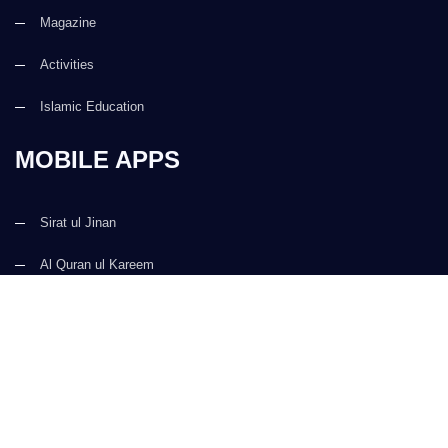
Magazine
Activities
Islamic Education
MOBILE APPS
Sirat ul Jinan
Al Quran ul Kareem
Prayer Times
Faizan e Hadees
Digital Services
Kalma & Dua